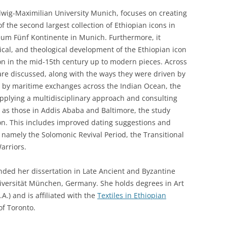
dwig-Maximilian University Munich, focuses on creating
 the second largest collection of Ethiopian icons in
eum Fünf Kontinente in Munich. Furthermore, it
hnical, and theological development of the Ethiopian icon
ion in the mid-15th century up to modern pieces. Across
 are discussed, along with the ways they were driven by
d by maritime exchanges across the Indian Ocean, the
pplying a multidisciplinary approach and consulting
ch as those in Addis Ababa and Baltimore, the study
ion. This includes improved dating suggestions and
 namely the Solomonic Revival Period, the Transitional
arriors.
nded her dissertation in Late Ancient and Byzantine
iversität München, Germany. She holds degrees in Art
A.) and is affiliated with the
Textiles in Ethiopian
of Toronto.