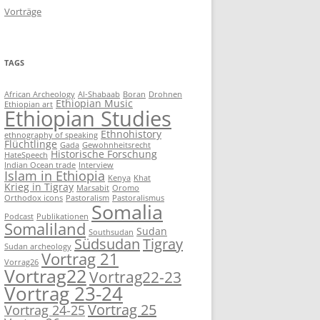
Vorträge
TAGS
African Archeology
Al-Shabaab
Boran
Drohnen
Ethiopian Music
Ethiopian art
Ethiopian Studies
Ethnohistory
ethnography of speaking
Flüchtlinge
Gada
Gewohnheitsrecht
Historische Forschung
HateSpeech
Indian Ocean trade
Interview
Islam in Ethiopia
Kenya
Khat
Krieg in Tigray
Marsabit
Oromo
Orthodox icons
Pastoralism
Pastoralismus
Somalia
Podcast
Publikationen
Somaliland
Sudan
Southsudan
Südsudan
Tigray
Sudan archeology
Vortrag 21
Vorrag26
Vortrag22
Vortrag22-23
Vortrag 23-24
Vortrag 25
Vortrag 24-25