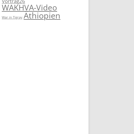
Vortrag26
WAKHVA-Video
Äthiopien
War in Tigray