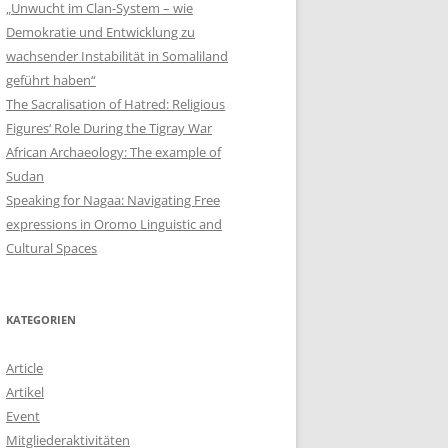
„Unwucht im Clan-System – wie
Demokratie und Entwicklung zu
wachsender Instabilität in Somaliland
geführt haben“
The Sacralisation of Hatred: Religious
Figures‘ Role During the Tigray War
African Archaeology: The example of
Sudan
Speaking for Nagaa: Navigating Free
expressions in Oromo Linguistic and
Cultural Spaces
KATEGORIEN
Article
Artikel
Event
Mitgliederaktivitäten