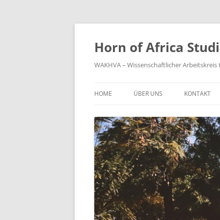
Zum
Inhalt
springen
Horn of Africa Stud
WAKHVA – Wissenschaftlicher Arbeitskreis H
HOME
ÜBER UNS
KONTAKT