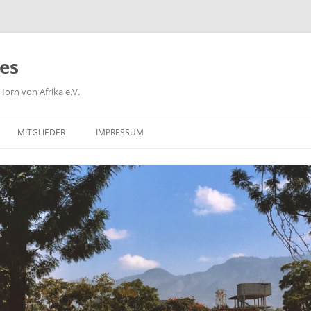
ies
orn von Afrika e.V.
MITGLIEDER
IMPRESSUM