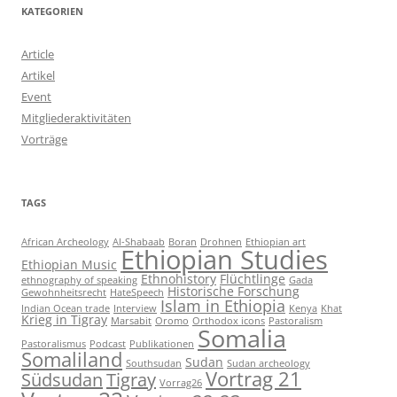
KATEGORIEN
Article
Artikel
Event
Mitgliederaktivitäten
Vorträge
TAGS
African Archeology
Al-Shabaab
Boran
Drohnen
Ethiopian art
Ethiopian Studies
Ethiopian Music
Ethnohistory
Flüchtlinge
ethnography of speaking
Gada
Historische Forschung
Gewohnheitsrecht
HateSpeech
Islam in Ethiopia
Indian Ocean trade
Interview
Kenya
Khat
Krieg in Tigray
Marsabit
Oromo
Orthodox icons
Pastoralism
Somalia
Pastoralismus
Podcast
Publikationen
Somaliland
Sudan
Southsudan
Sudan archeology
Vortrag 21
Südsudan
Tigray
Vorrag26