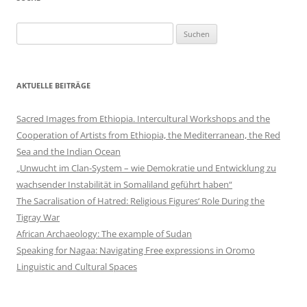
Suchen
nach:
AKTUELLE BEITRÄGE
Sacred Images from Ethiopia. Intercultural Workshops and the
Cooperation of Artists from Ethiopia, the Mediterranean, the Red
Sea and the Indian Ocean
„Unwucht im Clan-System – wie Demokratie und Entwicklung zu
wachsender Instabilität in Somaliland geführt haben“
The Sacralisation of Hatred: Religious Figures‘ Role During the
Tigray War
African Archaeology: The example of Sudan
Speaking for Nagaa: Navigating Free expressions in Oromo
Linguistic and Cultural Spaces