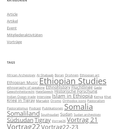
KATEGORIEN
Article
Artikel
Event
Mitgliederaktivitäten
Vorträge
TAGS
African Archeology
Al-Shabaab
Boran
Drohnen
Ethiopian art
Ethiopian Studies
Ethiopian Music
Ethnohistory
Flüchtlinge
ethnography of speaking
Gada
Historische Forschung
Gewohnheitsrecht
HateSpeech
Islam in Ethiopia
Indian Ocean trade
Interview
Kenya
Khat
Krieg in Tigray
Marsabit
Oromo
Orthodox icons
Pastoralism
Somalia
Pastoralismus
Podcast
Publikationen
Somaliland
Sudan
Southsudan
Sudan archeology
Vortrag 21
Südsudan
Tigray
Vorrag26
Vortrag22
Vortrag22-23