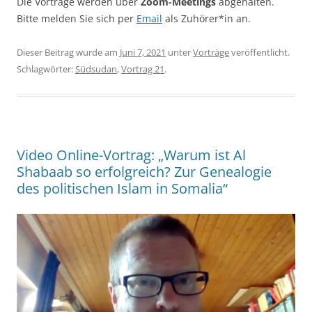
Die Vorträge werden über
Zoom-Meetings
abgehalten.
Bitte melden Sie sich per
Email
als Zuhörer*in an.
Dieser Beitrag wurde am
Juni 7, 2021
unter
Vorträge
veröffentlicht.
Schlagwörter:
Südsudan
,
Vortrag 21
.
Video Online-Vortrag: „Warum ist Al
Shabaab so erfolgreich? Zur Genealogie
des politischen Islam in Somalia“