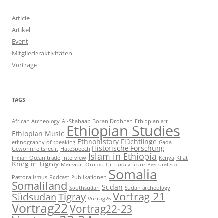
Article
Artikel
Event
Mitgliederaktivitäten
Vorträge
TAGS
African Archeology
Al-Shabaab
Boran
Drohnen
Ethiopian art
Ethiopian Studies
Ethiopian Music
Ethnohistory
Flüchtlinge
ethnography of speaking
Gada
Historische Forschung
Gewohnheitsrecht
HateSpeech
Islam in Ethiopia
Indian Ocean trade
Interview
Kenya
Khat
Krieg in Tigray
Marsabit
Oromo
Orthodox icons
Pastoralism
Somalia
Pastoralismus
Podcast
Publikationen
Somaliland
Sudan
Southsudan
Sudan archeology
Vortrag 21
Südsudan
Tigray
Vorrag26
Vortrag22
Vortrag22-23