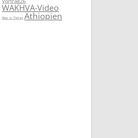
Vortrag26
WAKHVA-Video
Äthiopien
War in Tigray