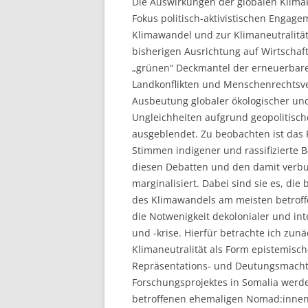
Die Auswirkungen der globalen Klimak
Fokus politisch-aktivistischen Engage
Klimawandel und zur Klimaneutralitä
bisherigen Ausrichtung auf Wirtschaf
„grünen“ Deckmantel der erneuerbare
Landkonflikten und Menschenrechtsve
Ausbeutung globaler ökologischer un
Ungleichheiten aufgrund geopolitisc
ausgeblendet. Zu beobachten ist das 
Stimmen indigener und rassifizierte
diesen Debatten und den damit verb
marginalisiert. Dabei sind sie es, di
des Klimawandels am meisten betroffe
die Notwenigkeit dekolonialer und in
und -krise. Hierfür betrachte ich zu
Klimaneutralität als Form epistemisch
Repräsentations- und Deutungsmacht.
Forschungsprojektes in Somalia werd
betroffenen ehemaligen Nomad:innen 