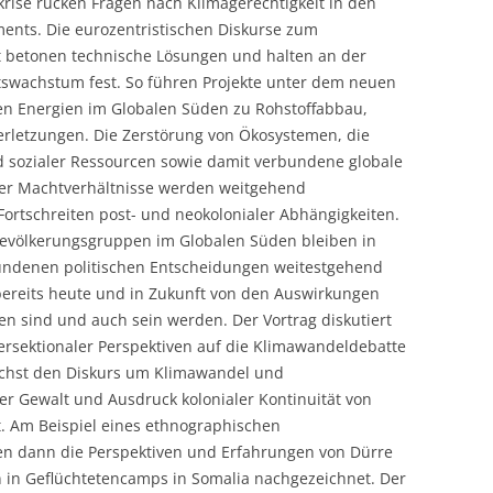
rise rücken Fragen nach Klimagerechtigkeit in den
ments. Die eurozentristischen Diskurse zum
t betonen technische Lösungen und halten an der
tswachstum fest. So führen Projekte unter dem neuen
n Energien im Globalen Süden zu Rohstoffabbau,
rletzungen. Die Zerstörung von Ökosystemen, die
d sozialer Ressourcen sowie damit verbundene globale
her Machtverhältnisse werden weitgehend
Fortschreiten post- und neokolonialer Abhängigkeiten.
 Bevölkerungsgruppen im Globalen Süden bleiben in
undenen politischen Entscheidungen weitestgehend
e bereits heute und in Zukunft von den Auswirkungen
n sind und auch sein werden. Der Vortrag diskutiert
tersektionaler Perspektiven auf die Klimawandeldebatte
nächst den Diskurs um Klimawandel und
er Gewalt und Ausdruck kolonialer Kontinuität von
 Am Beispiel eines ethnographischen
en dann die Perspektiven und Erfahrungen von Dürre
in Geflüchtetencamps in Somalia nachgezeichnet. Der