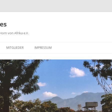
ies
orn von Afrika e.V.
MITGLIEDER
IMPRESSUM