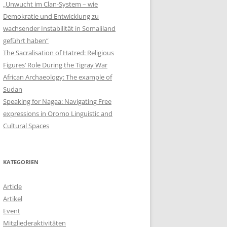
„Unwucht im Clan-System – wie
Demokratie und Entwicklung zu
wachsender Instabilität in Somaliland
geführt haben“
The Sacralisation of Hatred: Religious
Figures‘ Role During the Tigray War
African Archaeology: The example of
Sudan
Speaking for Nagaa: Navigating Free
expressions in Oromo Linguistic and
Cultural Spaces
KATEGORIEN
Article
Artikel
Event
Mitgliederaktivitäten