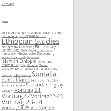
Vorträge
TAGS
African Archeology
Al-Shabaab
Boran
Drohnen
Ethiopian Music
Ethiopian art
Ethiopian Studies
Ethnohistory
ethnography of speaking
Flüchtlinge
Gada
Gewohnheitsrecht
Historische Forschung
HateSpeech
Indian Ocean trade
Interview
Islam in Ethiopia
Kenya
Khat
Krieg in Tigray
Marsabit
Oromo
Orthodox icons
Pastoralism
Pastoralismus
Somalia
Podcast
Publikationen
Somaliland
Sudan
Southsudan
Südsudan
Tigray
Sudan archeology
Vortrag 21
Vorrag26
Vortrag22
Vortrag22-23
Vortrag 23-24
Vortrag 25
Vortrag 24-25