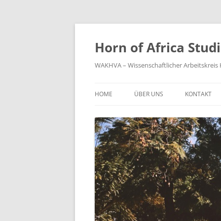
Zum
Inhalt
springen
Horn of Africa Stud
WAKHVA – Wissenschaftlicher Arbeitskreis H
HOME
ÜBER UNS
KONTAKT