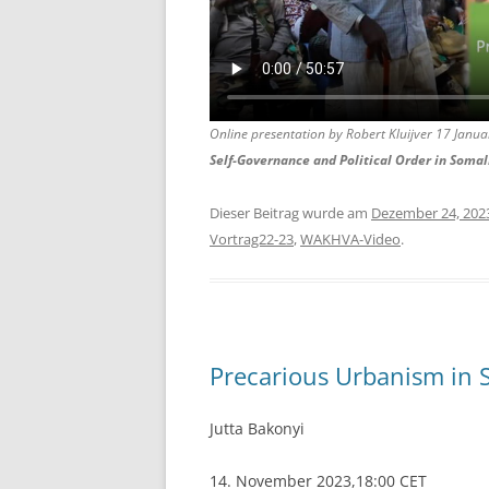
Online presentation by Robert Kluijver 17 Janu
Self-Governance and Political Order in Somal
Dieser Beitrag wurde am
Dezember 24, 202
Vortrag22-23
,
WAKHVA-Video
.
Precarious Urbanism in 
Jutta Bakonyi
14. November 2023,18:00 CET