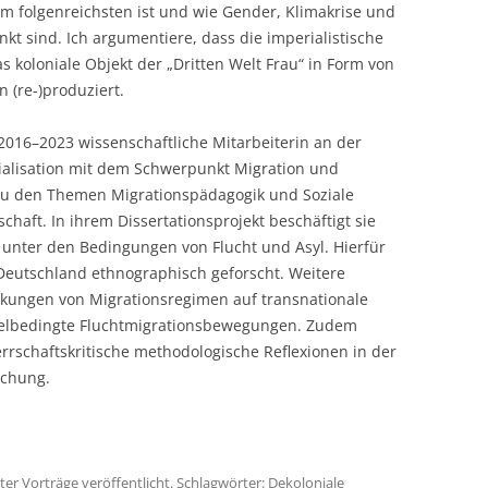
 am folgenreichsten ist und wie Gender, Klimakrise und
kt sind. Ich argumentiere, dass die imperialistische
 koloniale Objekt der „Dritten Welt Frau“ in Form von
 (re-)produziert.
r 2016–2023 wissenschaftliche Mitarbeiterin an der
zialisation mit dem Schwerpunkt Migration und
a. zu den Themen Migrationspädagogik und Soziale
schaft. In ihrem Dissertationsprojekt beschäftigt sie
t unter den Bedingungen von Flucht und Asyl. Hierfür
 Deutschland ethnographisch geforscht. Weitere
rkungen von Migrationsregimen auf transnationale
elbedingte Fluchtmigrationsbewegungen. Zudem
herrschaftskritische methodologische Reflexionen in der
schung.
ter
Vorträge
veröffentlicht. Schlagwörter:
Dekoloniale