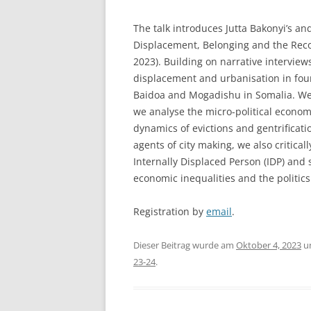
The talk introduces Jutta Bakonyi’s 
Displacement, Belonging and the Recons
2023). Building on narrative intervie
displacement and urbanisation in four
Baidoa and Mogadishu in Somalia. We 
we analyse the micro-political econom
dynamics of evictions and gentrificat
agents of city making, we also critical
Internally Displaced Person (IDP) and
economic inequalities and the politics 
Registration by
email
.
Dieser Beitrag wurde am
Oktober 4, 2023
u
23-24
.