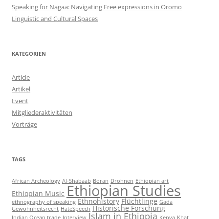
Speaking for Nagaa: Navigating Free expressions in Oromo
Linguistic and Cultural Spaces
KATEGORIEN
Article
Artikel
Event
Mitgliederaktivitäten
Vorträge
TAGS
African Archeology
Al-Shabaab
Boran
Drohnen
Ethiopian art
Ethiopian Studies
Ethiopian Music
Ethnohistory
Flüchtlinge
ethnography of speaking
Gada
Historische Forschung
Gewohnheitsrecht
HateSpeech
Islam in Ethiopia
Indian Ocean trade
Interview
Kenya
Khat