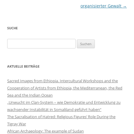
organisierter Gewalt
→
SUCHE
Suchen
nach:
AKTUELLE BEITRÄGE
Sacred Images from Ethiopia. Intercultural Workshops and the
Cooperation of Artists from Ethiopia, the Mediterranean, the Red
Sea and the Indian Ocean
„Unwucht im Clan-System – wie Demokratie und Entwicklung zu
wachsender Instabilität in Somaliland geführt haben“
The Sacralisation of Hatred: Religious Figures‘ Role During the
Tigray War
African Archaeology: The example of Sudan