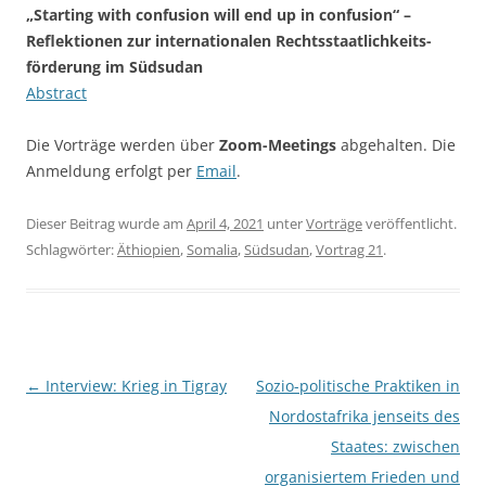
„Starting with confusion will end up in confusion“ –
Reflektionen zur internationalen Rechtsstaatlichkeits-
förderung im Südsudan
Abstract
Die Vorträge werden über
Zoom-Meetings
abgehalten. Die
Anmeldung erfolgt per
Email
.
Dieser Beitrag wurde am
April 4, 2021
unter
Vorträge
veröffentlicht.
Schlagwörter:
Äthiopien
,
Somalia
,
Südsudan
,
Vortrag 21
.
Beitragsnavigation
←
Interview: Krieg in Tigray
Sozio-politische Praktiken in
Nordostafrika jenseits des
Staates: zwischen
organisiertem Frieden und