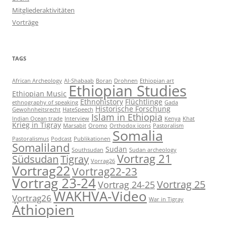
Mitgliederaktivitäten
Vorträge
TAGS
African Archeology
Al-Shabaab
Boran
Drohnen
Ethiopian art
Ethiopian Studies
Ethiopian Music
Ethnohistory
Flüchtlinge
ethnography of speaking
Gada
Historische Forschung
Gewohnheitsrecht
HateSpeech
Islam in Ethiopia
Indian Ocean trade
Interview
Kenya
Khat
Krieg in Tigray
Marsabit
Oromo
Orthodox icons
Pastoralism
Somalia
Pastoralismus
Podcast
Publikationen
Somaliland
Sudan
Southsudan
Sudan archeology
Vortrag 21
Südsudan
Tigray
Vorrag26
Vortrag22
Vortrag22-23
Vortrag 23-24
Vortrag 25
Vortrag 24-25
WAKHVA-Video
Vortrag26
War in Tigray
Äthiopien