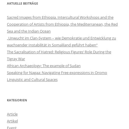
AKTUELLE BEITRÄGE
Sacred Images from Ethiopia. Intercultural Workshops and the
Cooperation of Artists from Ethiopia, the Mediterranean, the Red
Sea and the Indian Ocean
„Unwucht im Clan-System – wie Demokratie und Entwicklung zu
wachsender Instabilität in Somaliland geführt haben“
The Sacralisation of Hatred: Religious Figures‘ Role During the
Tigray War
African Archaeology: The example of Sudan
Speaking for Nagaa: Navigating Free expressions in Oromo
Linguistic and Cultural Spaces
KATEGORIEN
Article
Artikel
Event