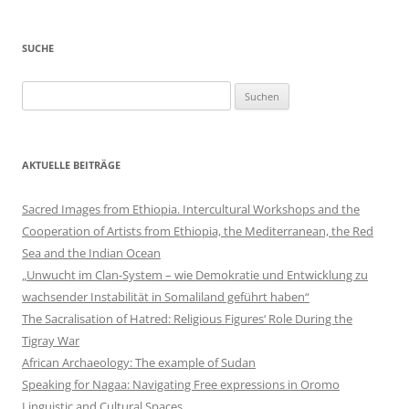
SUCHE
Suchen
nach:
AKTUELLE BEITRÄGE
Sacred Images from Ethiopia. Intercultural Workshops and the
Cooperation of Artists from Ethiopia, the Mediterranean, the Red
Sea and the Indian Ocean
„Unwucht im Clan-System – wie Demokratie und Entwicklung zu
wachsender Instabilität in Somaliland geführt haben“
The Sacralisation of Hatred: Religious Figures‘ Role During the
Tigray War
African Archaeology: The example of Sudan
Speaking for Nagaa: Navigating Free expressions in Oromo
Linguistic and Cultural Spaces