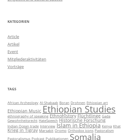
KATEGORIEN
Article
Artikel
Event
Mitgliederaktivitäten
Vorträge
TAGS
African Archeology
Al-Shabaab
Boran
Drohnen
Ethiopian art
Ethiopian Studies
Ethiopian Music
Ethnohistory
Flüchtlinge
ethnography of speaking
Gada
Historische Forschung
Gewohnheitsrecht
HateSpeech
Islam in Ethiopia
Indian Ocean trade
Interview
Kenya
Khat
Krieg in Tigray
Marsabit
Oromo
Orthodox icons
Pastoralism
Somalia
Pastoralismus
Podcast
Publikationen