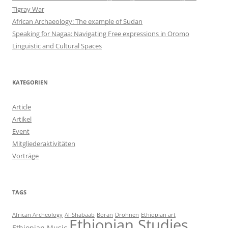
Tigray War
African Archaeology: The example of Sudan
Speaking for Nagaa: Navigating Free expressions in Oromo
Linguistic and Cultural Spaces
KATEGORIEN
Article
Artikel
Event
Mitgliederaktivitäten
Vorträge
TAGS
African Archeology
Al-Shabaab
Boran
Drohnen
Ethiopian art
Ethiopian Studies
Ethiopian Music