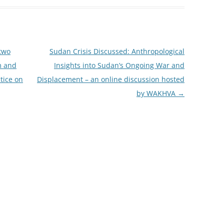
 two
Sudan Crisis Discussed: Anthropological
m and
Insights into Sudan’s Ongoing War and
ctice on
Displacement – an online discussion hosted
by WAKHVA
→