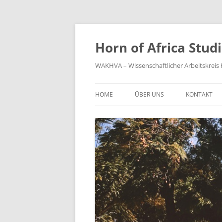
Zum
Inhalt
springen
Horn of Africa Stud
WAKHVA – Wissenschaftlicher Arbeitskreis H
HOME
ÜBER UNS
KONTAKT