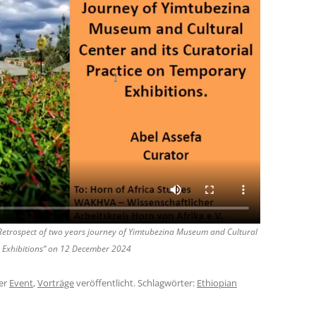
 „Retrospect of two years journey of Yimtubezina Museum and Cultural
y Exhibitions“ on 12 December 2024
er
Event
,
Vorträge
veröffentlicht. Schlagwörter:
Ethiopian