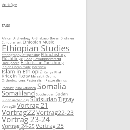
Vorträge
TAGS
African Archeology
Al-Shabaab
Boran
Drohnen
Ethiopian Music
Ethiopian art
Ethiopian Studies
Ethnohistory
ethnography of speaking
Flüchtlinge
Gada
Gewohnheitsrecht
Historische Forschung
HateSpeech
Indian Ocean trade
Interview
Islam in Ethiopia
Kenya
Khat
Krieg in Tigray
Marsabit
Oromo
Orthodox icons
Pastoralism
Pastoralismus
Somalia
Podcast
Publikationen
Somaliland
Sudan
Southsudan
Südsudan
Tigray
Sudan archeology
Vortrag 21
Vorrag26
Vortrag22
Vortrag22-23
Vortrag 23-24
Vortrag 25
Vortrag 24-25