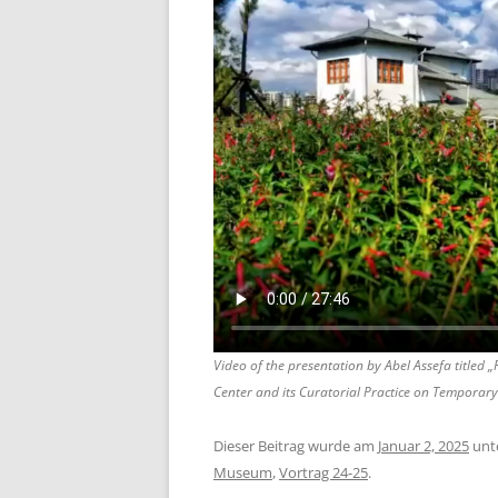
Video of the presentation by Abel Assefa titled
Center and its Curatorial Practice on Temporar
Dieser Beitrag wurde am
Januar 2, 2025
unt
Museum
,
Vortrag 24-25
.