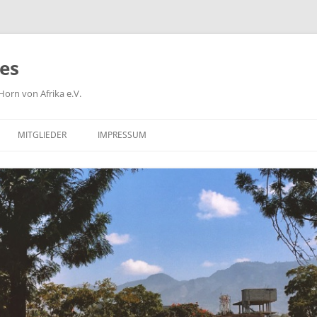
ies
orn von Afrika e.V.
MITGLIEDER
IMPRESSUM