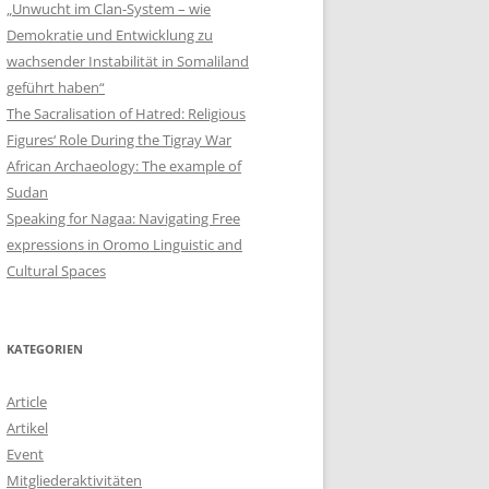
„Unwucht im Clan-System – wie
Demokratie und Entwicklung zu
wachsender Instabilität in Somaliland
geführt haben“
The Sacralisation of Hatred: Religious
Figures‘ Role During the Tigray War
African Archaeology: The example of
Sudan
Speaking for Nagaa: Navigating Free
expressions in Oromo Linguistic and
Cultural Spaces
KATEGORIEN
Article
Artikel
Event
Mitgliederaktivitäten