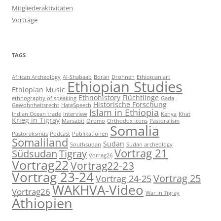
Mitgliederaktivitäten
Vorträge
TAGS
African Archeology
Al-Shabaab
Boran
Drohnen
Ethiopian art
Ethiopian Studies
Ethiopian Music
Ethnohistory
Flüchtlinge
ethnography of speaking
Gada
Historische Forschung
Gewohnheitsrecht
HateSpeech
Islam in Ethiopia
Indian Ocean trade
Interview
Kenya
Khat
Krieg in Tigray
Marsabit
Oromo
Orthodox icons
Pastoralism
Somalia
Pastoralismus
Podcast
Publikationen
Somaliland
Sudan
Southsudan
Sudan archeology
Vortrag 21
Südsudan
Tigray
Vorrag26
Vortrag22
Vortrag22-23
Vortrag 23-24
Vortrag 25
Vortrag 24-25
WAKHVA-Video
Vortrag26
War in Tigray
Äthiopien